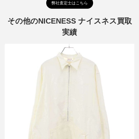
弊社査定士はこちら
その他のNICENESS ナイスネス買取
実績
ナイスネス 26SS 柿乃葉別注 Ex GIGLI Limited Edition ジッパープ
ルオーバーシャツ NK-2504Y17
買取金額36,000円
詳しく見る