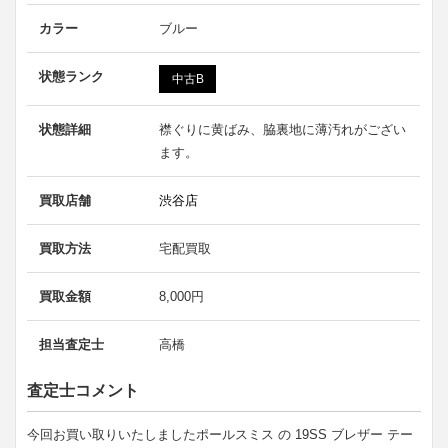
カラー
ブルー
状態ランク
中古B
状態詳細
襟ぐりに黄ばみ、脇裏地に薄汚れがござい
ます。
買取店舗
渋谷店
買取方法
宅配買取
買取金額
8,000円
担当査定士
高橋
査定士コメント
今回お買い取りいたしましたポールスミス の 19SS ブレザー テー