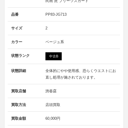
民画 虎 プリーツスカート
品番
PP83-JG713
サイズ
2
カラー
ベージュ系
状態ランク
中古B
状態詳細
全体的にやや使用感、恐らくウエストにお
直し処理が施されております。
買取店舗
渋谷店
買取方法
店頭買取
買取金額
60,000円