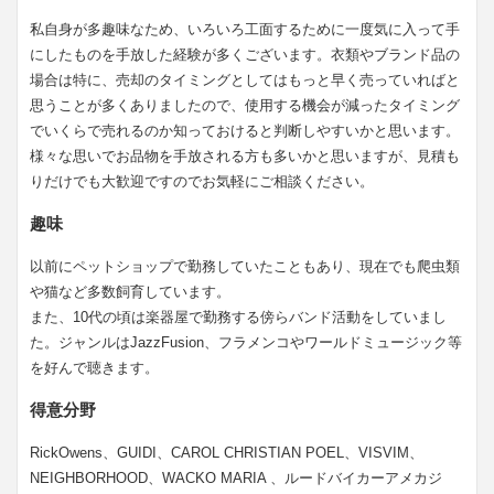
私自身が多趣味なため、いろいろ工面するために一度気に入って手
にしたものを手放した経験が多くございます。衣類やブランド品の
場合は特に、売却のタイミングとしてはもっと早く売っていればと
思うことが多くありましたので、使用する機会が減ったタイミング
でいくらで売れるのか知っておけると判断しやすいかと思います。
様々な思いでお品物を手放される方も多いかと思いますが、見積も
りだけでも大歓迎ですのでお気軽にご相談ください。
趣味
以前にペットショップで勤務していたこともあり、現在でも爬虫類
や猫など多数飼育しています。
また、10代の頃は楽器屋で勤務する傍らバンド活動をしていまし
た。ジャンルはJazzFusion、フラメンコやワールドミュージック等
を好んで聴きます。
得意分野
RickOwens、GUIDI、CAROL CHRISTIAN POEL、VISVIM、
NEIGHBORHOOD、WACKO MARIA 、ルードバイカーアメカジ