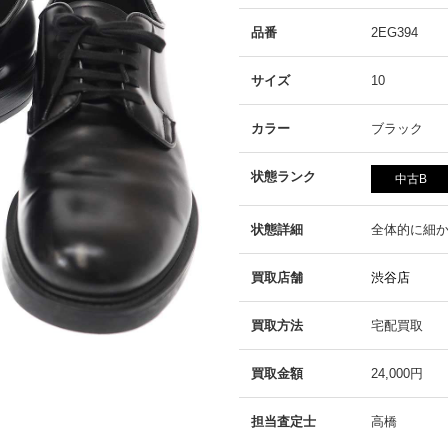
品番
2EG394
サイズ
10
カラー
ブラック
状態ランク
中古B
状態詳細
全体的に細
買取店舗
渋谷店
買取方法
宅配買取
買取金額
24,000円
担当査定士
高橋