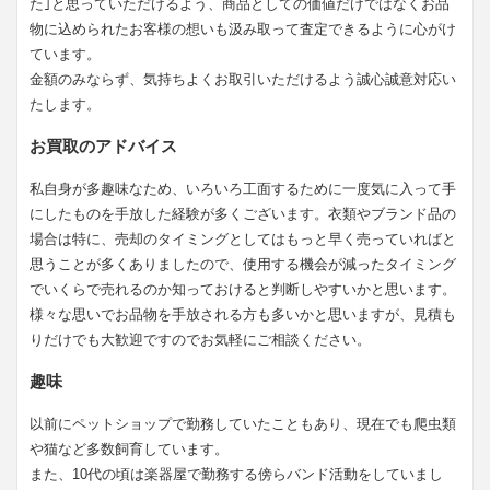
た｣と思っていただけるよう、商品としての価値だけではなくお品
物に込められたお客様の想いも汲み取って査定できるように心がけ
ています。
金額のみならず、気持ちよくお取引いただけるよう誠心誠意対応い
たします。
お買取のアドバイス
私自身が多趣味なため、いろいろ工面するために一度気に入って手
にしたものを手放した経験が多くございます。衣類やブランド品の
場合は特に、売却のタイミングとしてはもっと早く売っていればと
思うことが多くありましたので、使用する機会が減ったタイミング
でいくらで売れるのか知っておけると判断しやすいかと思います。
様々な思いでお品物を手放される方も多いかと思いますが、見積も
りだけでも大歓迎ですのでお気軽にご相談ください。
趣味
以前にペットショップで勤務していたこともあり、現在でも爬虫類
や猫など多数飼育しています。
また、10代の頃は楽器屋で勤務する傍らバンド活動をしていまし