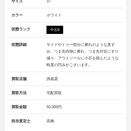
サイズ
37
カラー
ホワイト
状態ランク
中古B
状態詳細
サイドやトゥー部分に擦れのような黒ず
み、つま先内側に擦れ、つま先付近にすり
減り、アウトソールに小石を踏んだような
軽度の凹みがございます。
買取店舗
渋谷店
買取方法
宅配買取
買取金額
50,000円
担当査定士
高橋