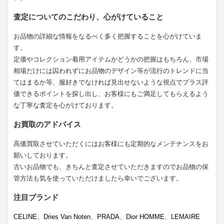
査定についてのこだわり、心がけていること
お品物の詳細な情報をなるべく多く把握することを心がけていま
す。
定価やコレクション着用アイテムかどうかの把握はもちろん、市場
相場だけには囚われずにお品物のデザイン等が流行のトレンドに当
てはまるか等、服好きでなければ見出せないような視点でプラス評
価できるポイントを探し出し、お客様にもご満足してもらえるよう
な丁寧な査定を心がけております。
お買取のアドバイス
高価買取させていただくにはお客様にも定期的なメンテナンスをお
願いしております。
古いお品物でも、きちんと査定させていただきますのでお品物の保
管方法も気を使っていただけましたら幸いでございます。
注目ブランド
CELINE
、
Dries Van Noten
、
PRADA
、
Dior HOMME
、
LEMAIRE