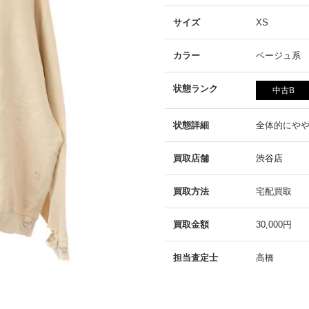
サイズ
XS
カラー
ベージュ系
状態ランク
中古B
状態詳細
全体的にや
買取店舗
渋谷店
買取方法
宅配買取
買取金額
30,000円
担当査定士
高橋