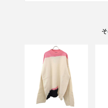
そ
ラフシモンズ 21AW Oversized Boiled
ラフシ
Knit Sweater オーバーサイズニットセ
ーター
買取金額21,250円
詳しく見る