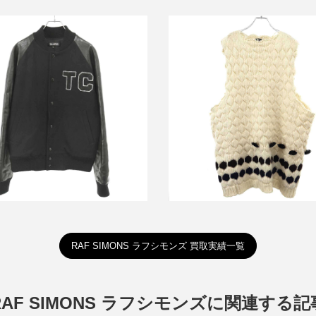
ンズ 2002AW Virginia Creeper
ラフシモンズ 21AW ウールオ
C Varsity Jacket スタジャン
イズニットベスト
買取金額150,000円
詳しく見る
詳しく見る
RAF SIMONS ラフシモンズ 買取実績一覧
RAF SIMONS ラフシモンズに関連する記