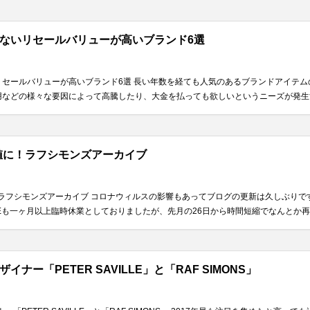
ないリセールバリューが高いブランド6選
リセールバリューが高いブランド6選 長い年数を経ても人気のあるブランドアイテ
などの様々な要因によって高騰したり、大金を払っても欲しいというニーズが発生する
値に！ラフシモンズアーカイブ
！ラフシモンズアーカイブ コロナウィルスの影響もあってブログの更新は久しぶりで
APEも一ヶ月以上臨時休業としておりましたが、先月の26日から時間短縮でなんとか再..
ナー「PETER SAVILLE」と「RAF SIMONS」