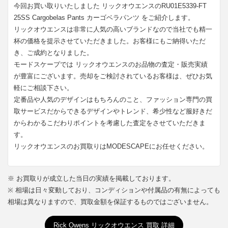
今回お買い取りいたしました リックオウエンスのRU01E5339-FT
25SS Cargobelas Pants カーゴベラパンツ をご紹介します。
リックオウエンスは非常に人気の高いブランドなので当社でも精一
杯の価格を提示させていただきました。お客様にもご納得いただ
き、ご成約となりました。
モードスケープでは リックオウエンスのお品物の査定・販売実績
が豊富にございます。売却をご検討されているお客様は、ぜひお気
軽にご相談下さい。
定番品や人気のデザインはもちろんのこと、ファッション専門の買
取サービスだからできるデザインやトレンド、希少性など服好きだ
からわかるこだわりポイントを考慮した査定をさせていただきま
す。
リックオウエンスのお買取りはMODESCAPEにお任せください。
※ お買取りが成立した当日の実績を掲載しております。
※ 相場は日々変動しており、コンディションや付属品の有無によっても
相場は異なりますので、買取金額を保証するものではございません。
Rick Owens リックオウエンス 買取 詳細