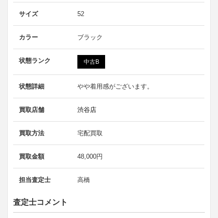
サイズ
52
カラー
ブラック
状態ランク
中古B
状態詳細
やや着用感がございます。
買取店舗
渋谷店
買取方法
宅配買取
買取金額
48,000円
担当査定士
高橋
査定士コメント