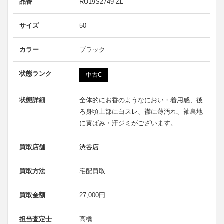
品番
RU19S2749-ZL
サイズ
50
カラー
ブラック
状態ランク
中古C
状態詳細
全体的にお香のようなにおい・着用感、後
ろ身頃上部に白スレ、襟に薄汚れ、袖裏地
に黄ばみ・汗ジミがございます。
買取店舗
渋谷店
買取方法
宅配買取
買取金額
27,000円
担当査定士
高橋