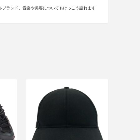
ルブランド、音楽や美容についてもけっこう語れます
サカイ バニー 24SS Eug/sacai Tulip
スニーカ
Cap キャップ 24-0900S
買取金額9,600円
詳しく見る