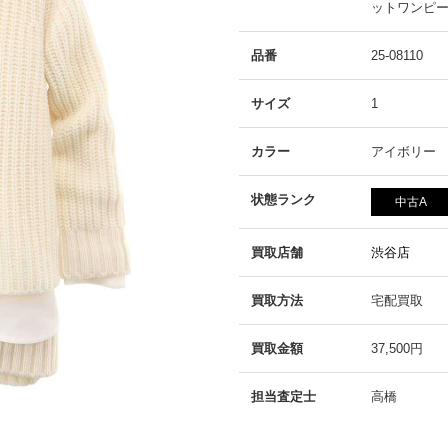
ットワンピ
品番
25-08110
サイズ
1
カラー
アイボリー
状態ランク
中古A
買取店舗
渋谷店
買取方法
宅配買取
買取金額
37,500円
担当査定士
高橋