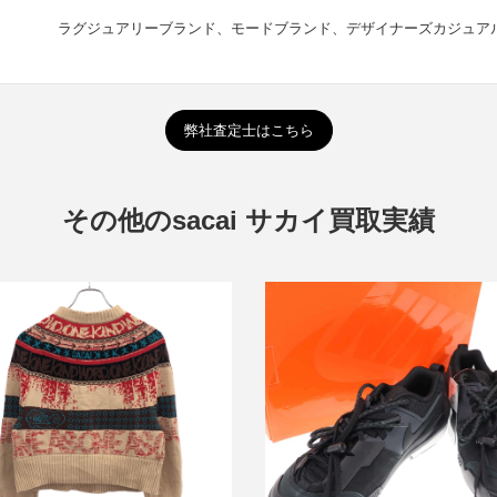
ラグジュアリーブランド、モードブランド、デザイナーズカジュア
弊社査定士はこちら
その他のsacai サカイ買取実績
23SS Eric Haze Jacquard Knit
lover ジャカードニットプルオーバ
サカイ ナイキ Zegamadome 
ー 23-06464
ー HQ8618-001
買取金額9,600円
詳しく見る
詳しく見る