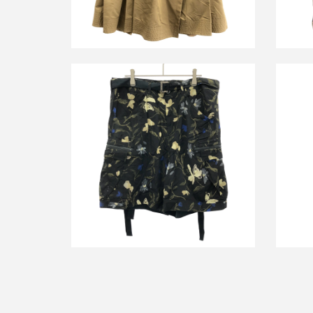
サカイ 
サカイ 24SS Floral Print Shorts フラワ
スリ
ープリント ショートパンツ
買取金額10,800円
詳しく見る