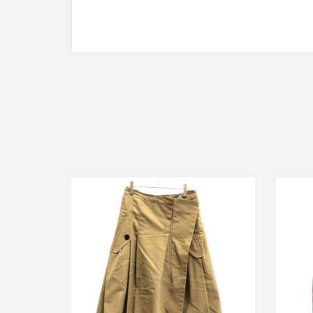
サカイ 
サカイ 22SS コットンギャバジンミッ
Pul
クスカート 22-05949
買取金額7,000円
詳しく見る