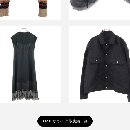
23SS Cotton Jersey Dress ノー
サカイ 25SS シルクコットント
ーブコットンジャージーワンピー
ージャケット 25-03682M
ス 23-06562
買取金額24,000円
買取金額9,600円
詳しく見る
詳しく見る
sacai サカイ 買取実績一覧