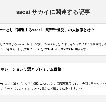
sacai サカイに関連する記事
ーとして躍進するsacai「阿部千登勢」の人物像とは？
して躍進するsacai「阿部千登勢」の人物像とは？ ドッキングアイテムや異素材
ランドを立ち上げたデザイナーにはCOMME des GARCONS出身が多くい...
コラボレーション３選とプレミアム価格
ボレーション３選とプレミアム価格 こんにちは。 新宿店三宅です。 今回は日本のフ
『sacai（サカイ）』について書かせて頂こうと思います。 sa...