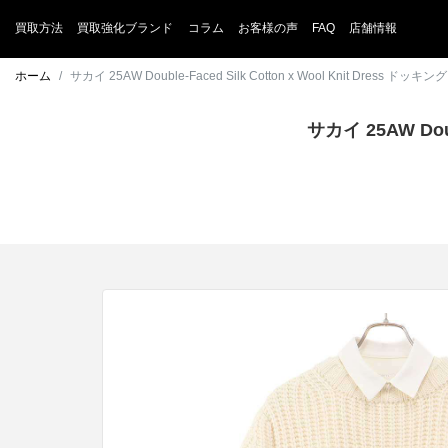
買取方法
買取強化ブランド
コラム
お客様の声
FAQ
店舗情報
ホーム
サカイ 25AW Double-Faced Silk Cotton x Wool Knit 
サカイ 25AW Dou