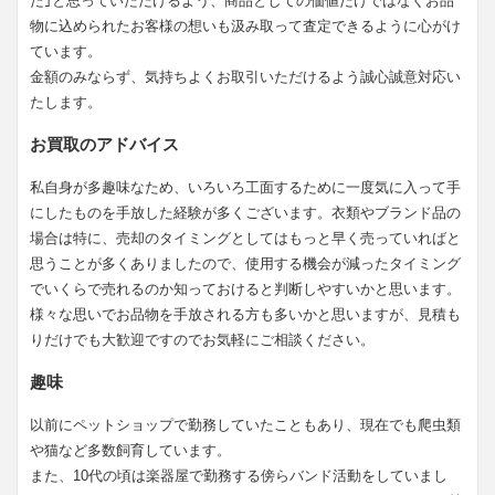
た｣と思っていただけるよう、商品としての価値だけではなくお品
物に込められたお客様の想いも汲み取って査定できるように心がけ
ています。
金額のみならず、気持ちよくお取引いただけるよう誠心誠意対応い
たします。
お買取のアドバイス
私自身が多趣味なため、いろいろ工面するために一度気に入って手
にしたものを手放した経験が多くございます。衣類やブランド品の
場合は特に、売却のタイミングとしてはもっと早く売っていればと
思うことが多くありましたので、使用する機会が減ったタイミング
でいくらで売れるのか知っておけると判断しやすいかと思います。
様々な思いでお品物を手放される方も多いかと思いますが、見積も
りだけでも大歓迎ですのでお気軽にご相談ください。
趣味
以前にペットショップで勤務していたこともあり、現在でも爬虫類
や猫など多数飼育しています。
また、10代の頃は楽器屋で勤務する傍らバンド活動をしていまし