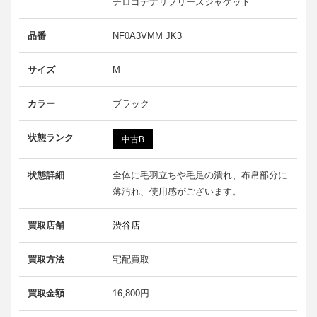
チロゴデナリフリースジャケット
品番
NF0A3VMM JK3
サイズ
M
カラー
ブラック
状態ランク
中古B
状態詳細
全体に毛羽立ちや毛足の潰れ、布帛部分に
薄汚れ、使用感がございます。
買取店舗
渋谷店
買取方法
宅配買取
買取金額
16,800円