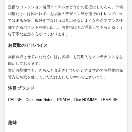
す。
定価やコレクション着用アイテムかどうかの把握はもちろん、市場
相場だけには囚われずにお品物のデザイン等が流行のトレンドに当
てはまるか等、服好きでなければ見出せないような視点でプラス評
価できるポイントを探し出し、お客様にもご満足してもらえるよう
な丁寧な査定を心がけております。
お買取のアドバイス
高価買取させていただくにはお客様にも定期的なメンテナンスをお
願いしております。
古いお品物でも、きちんと査定させていただきますのでお品物の保
管方法も気を使っていただけましたら幸いでございます。
注目ブランド
CELINE
、
Dries Van Noten
、
PRADA
、
Dior HOMME
、
LEMAIRE
趣味