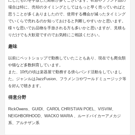
にしたものを手放した経験が多くございます。衣類やブランド品の
場合は特に、売却のタイミングとしてはもっと早く売っていればと
思うことが多くありましたので、使用する機会が減ったタイミング
でいくらで売れるのか知っておけると判断しやすいかと思います。
様々な思いでお品物を手放される方も多いかと思いますが、見積も
りだけでも大歓迎ですのでお気軽にご相談ください。
趣味
以前にペットショップで勤務していたこともあり、現在でも爬虫類
や猫など多数飼育しています。
また、10代の頃は楽器屋で勤務する傍らバンド活動をしていまし
た。ジャンルはJazzFusion、フラメンコやワールドミュージック等
を好んで聴きます。
得意分野
RickOwens、GUIDI、CAROL CHRISTIAN POEL、VISVIM、
NEIGHBORHOOD、WACKO MARIA 、ルードバイカーアメカジ
系、アルチザン系