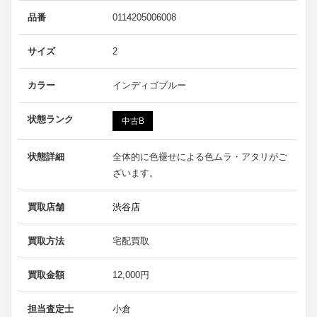
品番
0114205006008
サイズ
2
カラー
インディゴブルー
状態ランク
中古B
状態詳細
全体的に色褪せによる色ムラ・アタリがご
ざいます。
買取店舗
渋谷店
買取方法
宅配買取
買取金額
12,000円
担当査定士
小倉