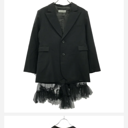
ヴィヴィアーノ 23AW BackTulle TrimmedBlazer チュールデザイ
ンジャケット VS-AW23-J02
詳しく見る