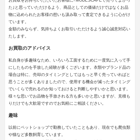
お買取をお持ちいただいたお客様に｢MODESCAPEで売ってよかっ
た｣と思っていただけるよう、商品としての価値だけではなくお品
物に込められたお客様の想いも汲み取って査定できるように心がけ
ています。
金額のみならず、気持ちよくお取引いただけるよう誠心誠意対応い
たします。
お買取のアドバイス
私自身が多趣味なため、いろいろ工面するために一度気に入って手
にしたものを手放した経験が多くございます。衣類やブランド品の
場合は特に、売却のタイミングとしてはもっと早く売っていればと
思うことが多くありましたので、使用する機会が減ったタイミング
でいくらで売れるのか知っておけると判断しやすいかと思います。
様々な思いでお品物を手放される方も多いかと思いますが、見積も
りだけでも大歓迎ですのでお気軽にご相談ください。
趣味
以前にペットショップで勤務していたこともあり、現在でも爬虫類
や猫など多数飼育しています。