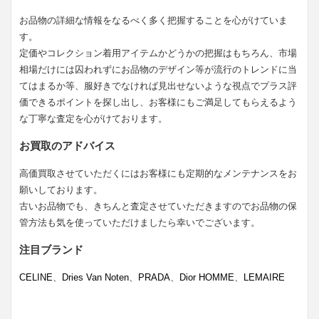
お品物の詳細な情報をなるべく多く把握することを心がけていま
す。
定価やコレクション着用アイテムかどうかの把握はもちろん、市場
相場だけには囚われずにお品物のデザイン等が流行のトレンドに当
てはまるか等、服好きでなければ見出せないような視点でプラス評
価できるポイントを探し出し、お客様にもご満足してもらえるよう
な丁寧な査定を心がけております。
お買取のアドバイス
高価買取させていただくにはお客様にも定期的なメンテナンスをお
願いしております。
古いお品物でも、きちんと査定させていただきますのでお品物の保
管方法も気を使っていただけましたら幸いでございます。
注目ブランド
CELINE
、
Dries Van Noten
、
PRADA
、
Dior HOMME
、
LEMAIRE