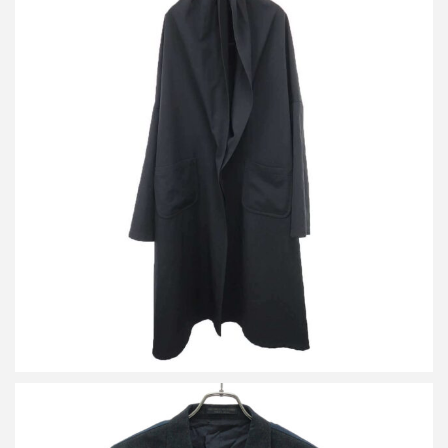
ヨウジヤマモト プリュスノアール 18AW ウールギャバジン ビッ
グコート
買取金額24,000円
詳しく見る