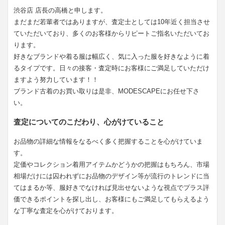
渋谷店 店長の高橋と申します。
まだまだ若輩者ではありますが、査定士としては10年近く担当させ
ていただいており、多くのお客様からリピートご指名いただいてお
ります。
好きなブランドや着る服は幅広く、気に入った服を好きなように着
るタイプです。日々の接客・査定時にお客様にご満足していただけ
ますよう努力しています！！
ブランド古着のお買い取りは是非、MODESCAPEにお任せ下さ
い。
査定についてのこだわり、心がけていること
お品物の詳細な情報をなるべく多く把握することを心がけていま
す。
定価やコレクション着用アイテムかどうかの把握はもちろん、市場
相場だけには囚われずにお品物のデザイン等が流行のトレンドに当
てはまるか等、服好きでなければ見出せないような視点でプラス評
価できるポイントを探し出し、お客様にもご満足してもらえるよう
な丁寧な査定を心がけております。