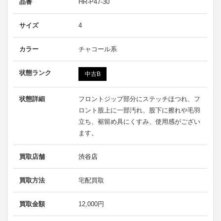
品番
HR-P47-30
サイズ
4
カラー
チャコール系
状態ランク
中古B
状態詳細
フロントジップ部分にステッチほつれ、フ
ロント股上に一部汚れ、股下に擦れや毛羽
立ち、裾留め具にくすみ、使用感がござい
ます。
買取店舗
渋谷店
買取方法
宅配買取
買取金額
12,000円