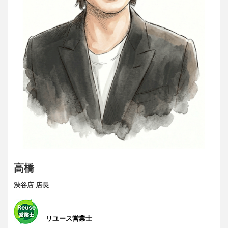
高橋
渋谷店 店長
リユース営業士