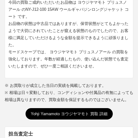
今回の買取ご成約いただいたお品物は ヨウジヤマモト プリュスノ
アール のNY-J12-100 15AW ウールギャバジンロングジャケット コ
ート です。
お品物の状態は中古品ではありますが、保管状態がとてもよかった
ようで大切にされていたことが窺える状態のものでしたので、お客
様に満足していただけるような金額を提示できるように頑張りまし
た。
モードスケープでは、 ヨウジヤマモト プリュスノアール の買取を
強化しております。年数が経過したもの、使い込んだ状態でも査定
いたしますので、ぜひ一度ご相談くださいませ。
※ お買取りが成立した当日の実績を掲載しております。
※ 相場は日々変動しており、コンディションや付属品の有無によっても
相場は異なりますので、買取金額を保証するものではございません。
Yohji Yamamoto ヨウジヤマモト 買取 詳細
担当査定士