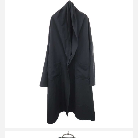
ヨウジヤマモト プリュスノアール 18AW ウールギャバジン ビッ
グコート
買取金額24,000円
詳しく見る