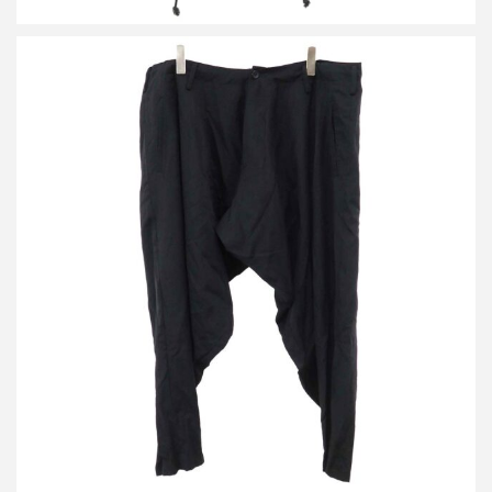
ヨウジヤマモト プールオム 23AW ウールギャバジンドレープパン
ツ
買取金額32,000円
詳しく見る