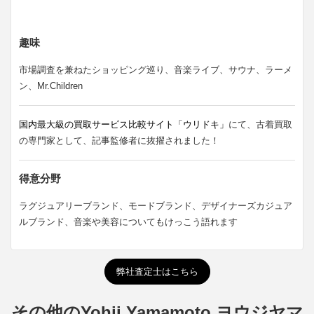
趣味
市場調査を兼ねたショッピング巡り、音楽ライブ、サウナ、ラーメ
ン、Mr.Children
国内最大級の買取サービス比較サイト「ウリドキ」
にて、古着買取
の専門家として、記事監修者に抜擢されました！
得意分野
ラグジュアリーブランド、モードブランド、デザイナーズカジュア
ルブランド、音楽や美容についてもけっこう語れます
弊社査定士はこちら
その他のYohji Yamamoto ヨウジヤマ