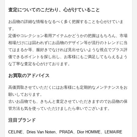
査定についてのこだわり、心がけていること
お品物の詳細な情報をなるべく多く把握することを心がけていま
す。
定価やコレクション着用アイテムかどうかの把握はもちろん、市場
相場だけには囚われずにお品物のデザイン等が流行のトレンドに当
てはまるか等、服好きでなければ見出せないような視点でプラス評
価できるポイントを探し出し、お客様にもご満足してもらえるよう
な丁寧な査定を心がけております。
お買取のアドバイス
高価買取させていただくにはお客様にも定期的なメンテナンスをお
願いしております。
古いお品物でも、きちんと査定させていただきますのでお品物の保
管方法も気を使っていただけましたら幸いでございます。
注目ブランド
CELINE
、
Dries Van Noten
、
PRADA
、
Dior HOMME
、
LEMAIRE