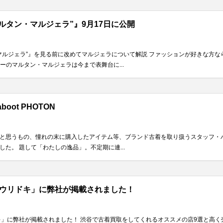
ルタン・マルジェラ”』9月17日に公開
マルジェラ”』を見る前に改めてマルジェラについて解説 ファッションが好きな方
のマルタン・マルジェラは今まで表舞台に...
oot PHOTON
と思うもの、憧れの末に購入したアイテム等、ブランド古着を取り扱うスタッフ・
た。 題して「わたしの逸品」。不定期に連...
ウリドキ」に弊社が掲載されました！
が掲載されました！ 渋谷で古着買取をしてくれるオススメの店9選と高く売るコツ https://ur