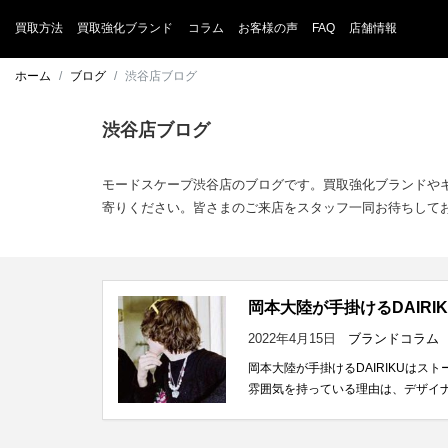
買取方法
買取強化ブランド
コラム
お客様の声
FAQ
店舗情報
ホーム
ブログ
渋谷店ブログ
渋谷店ブログ
モードスケープ渋谷店のブログです。買取強化ブランドや
寄りください。皆さまのご来店をスタッフ一同お待ちして
岡本大陸が手掛けるDAIR
2022年4月15日
ブランドコラム
岡本大陸が手掛けるDAIRIKUはス
雰囲気を持っている理由は、デザイナ