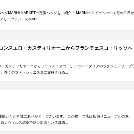
ッグMARNI MARKETの定番バッグをご紹介！ MARNIのアイテムの中で毎年注目
リーブランドのMAR...
！コンスエロ・カスティリオーニからフランチェスコ・リッソへ
エロ・カスティリオーニからフランチェスコ・リッソへ イタリアのラグジュアリーブラ
。多くのファッショニスタに支持される...
をご愛顧いただき誠にありがとうございます。 この度、当店は店舗リニューアルの為
ロナウィルス感染予防に対応した店舗環...