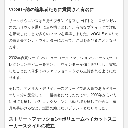
VOGUE誌の編集者たちに賞賛され有名に
リックオウエンスは自身のブランドを立ち上げると、ロサンゼル
スのハリウッド通りに店を構えました。有名なブティックで洋服
を販売したことで多くのファンを獲得しました。VOGUEアメリカ
の編集長アンナ・ウインターによって、注目を浴びることとなり
ます。
2002年春夏シーズンのニューヨークファッションウィークでのコ
レクションデビューをアンナ・ウインターが強く後押しし、実現
したことにより多くのファッショニスタから支持されるようにな
ります。
そして、アメリカ・デザイナーズアワードで新人賞であるペリー
エリス賞を受賞して、一躍有名になったのです。2003年からパリ
に拠点を移し、パリコレクションに活動の場を移してからは、家
具も手掛けるなど、話題の絶えないブランドとなりました。
ストリートファッション×ボリュームハイカットスニ
ーカースタイルの確立