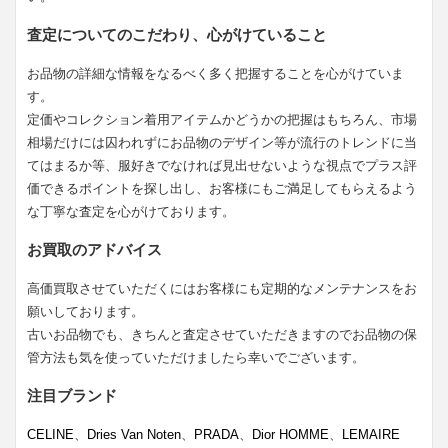
査定についてのこだわり、心がけていること
お品物の詳細な情報をなるべく多く把握することを心がけていま
す。
定価やコレクション着用アイテムかどうかの把握はもちろん、市場
相場だけには囚われずにお品物のデザイン等が流行のトレンドに当
てはまるか等、服好きでなければ見出せないような視点でプラス評
価できるポイントを探し出し、お客様にもご満足してもらえるよう
な丁寧な査定を心がけております。
お買取のアドバイス
高価買取させていただくにはお客様にも定期的なメンテナンスをお
願いしております。
古いお品物でも、きちんと査定させていただきますのでお品物の保
管方法も気を使っていただけましたら幸いでございます。
注目ブランド
CELINE
、
Dries Van Noten
、
PRADA
、
Dior HOMME
、
LEMAIRE