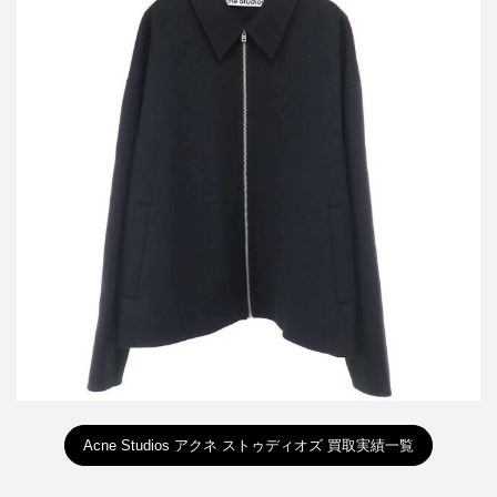
アクネストゥディオズ 24AW ウールジッパージャケット FN-MN-
OUTW000939
詳しく見る
Acne Studios アクネ ストゥディオズ 買取実績一覧