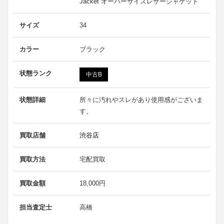
Jacket オーバーサイズレザージャケット
サイズ
34
カラー
ブラック
状態ランク
中古B
状態詳細
所々に汚れやスレがあり使用感がございま
す。
買取店舗
渋谷店
買取方法
宅配買取
買取金額
18,000円
担当査定士
高橋