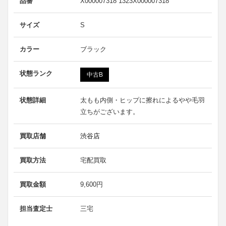
品番
X000007318 1323X000007318
サイズ
S
カラー
ブラック
状態ランク
中古B
状態詳細
太もも内側・ヒップに擦れによるやや毛羽
立ちがございます。
買取店舗
渋谷店
買取方法
宅配買取
買取金額
9,600円
担当査定士
三宅