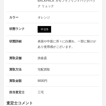
BACKPACK カモフラプリントバックパッ
ク リュック
カラー
オレンジ
状態ランク
中古B
状態詳細
表面や中面に所々に白擦れ、一部に裂けが
あり使用感がございます。
買取店舗
渋谷店
買取方法
宅配買取
買取金額
8000円
担当査定士
三宅
査定士コメント