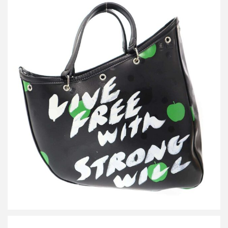
コムデギャルソン The Beatles LIVE FREE with STRONG WILL メ
ッセージ トートバッグ VZ-K250-051
買取金額36,000円
詳しく見る