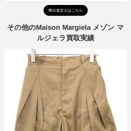
弊社査定士はこちら
その他のMaison Margiela メゾン マ
ルジェラ買取実績
メゾン マルジェラ 24SS 再構築ワイドチノショートパンツ
買取金額21,600円
詳しく見る