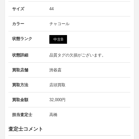
サイズ
44
カラー
チャコール
状態ランク
中古B
状態詳細
品質タグの欠損がございます。
買取店舗
渋谷店
買取方法
店頭買取
買取金額
32,000円
担当査定士
高橋
査定士コメント