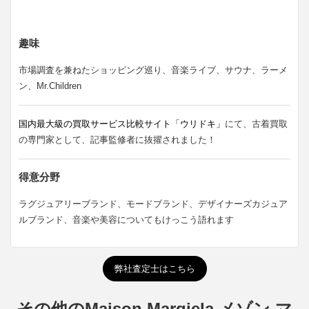
趣味
市場調査を兼ねたショッピング巡り、音楽ライブ、サウナ、ラーメ
ン、Mr.Children
国内最大級の買取サービス比較サイト「ウリドキ」
にて、古着買取
の専門家として、記事監修者に抜擢されました！
得意分野
ラグジュアリーブランド、モードブランド、デザイナーズカジュア
ルブランド、音楽や美容についてもけっこう語れます
弊社査定士はこちら
その他のMaison Margiela メゾン マ