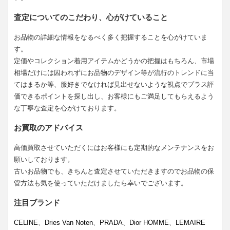
査定についてのこだわり、心がけていること
お品物の詳細な情報をなるべく多く把握することを心がけていま
す。
定価やコレクション着用アイテムかどうかの把握はもちろん、市場
相場だけには囚われずにお品物のデザイン等が流行のトレンドに当
てはまるか等、服好きでなければ見出せないような視点でプラス評
価できるポイントを探し出し、お客様にもご満足してもらえるよう
な丁寧な査定を心がけております。
お買取のアドバイス
高価買取させていただくにはお客様にも定期的なメンテナンスをお
願いしております。
古いお品物でも、きちんと査定させていただきますのでお品物の保
管方法も気を使っていただけましたら幸いでございます。
注目ブランド
CELINE
、
Dries Van Noten
、
PRADA
、
Dior HOMME
、
LEMAIRE