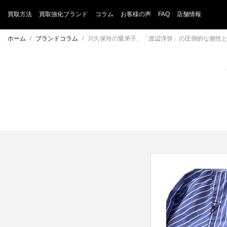
買取方法
買取強化ブランド
コラム
お客様の声
FAQ
店舗情報
ホーム
ブランドコラム
川久保玲の愛弟子、「渡辺淳弥」の圧倒的な個性