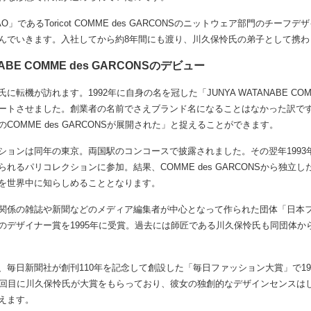
AO」であるToricot COMME des GARCONSのニットウェア部門のチー
んでいきます。入社してから約8年間にも渡り、川久保怜氏の弟子として携わ
NABE COMME des GARCONSのデビュー
転機が訪れます。1992年に自身の名を冠した「JUNYA WATANABE COMM
スタートさせました。創業者の名前でさえブランド名になることはなかった訳で
COMME des GARCONSが展開された」と捉えることができます。
ションは同年の東京。両国駅のコンコースで披露されました。その翌年1993
れるパリコレクションに参加。結果、COMME des GARCONSから独立
を世界中に知らしめることとなります。
関係の雑誌や新聞などのメディア編集者が中心となって作られた団体「日本
のデザイナー賞を1995年に受賞。過去には師匠である川久保怜氏も同団体か
、毎日新聞社が創刊110年を記念して創設した「毎日ファッション大賞」で19
6回目に川久保怜氏が大賞をもらっており、彼女の独創的なデザインセンスは
えます。