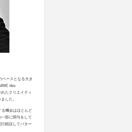
スのベースとなる大き
E des
外れたクリエイティ
いました。
触する機会はほとんど
の一部に関与をして
試行錯誤してパター