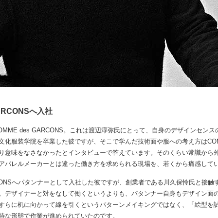
GARCONSへ入社
COMME des GARCONS。これは渡辺淳弥氏にとって、自身のデザインセン
文化服装学院を卒業した彼ですが、そこで学んだ技術面や服への考え方はCOMM
あまり意味をなさなかったとインタビューで答えています。そのくらい常識から
アパレルメーカーとは違った働き方を求められる現場を、若くから痛感して
GARCONSへパタンナーとして入社した彼ですが、創業者である川久保怜氏と接
。デザイナーと対をなして働くというよりも、パタンナー自身もデザイン面
すらに机に向かって線を引くというパターンメイキングではなく、「絵型を
特な形態で作業が進められていたのです。