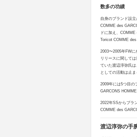
数多の功績
自身のブランド設立か
COMME des 
ドに加え、COMME
Toricot COMM
2003〜2005年FW
リリースに関しては
ていた渡辺淳弥氏は、
としての活動は止まるこ
2009年には5つ目のブ
GARCONS HO
2022年SSからブラ
COMME des G
渡辺淳弥の手