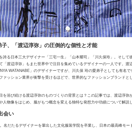
弟子、「渡辺淳弥」の圧倒的な個性と才能
を誇る日本三大デザイナー「三宅一生」「山本耀司」「川久保玲」。そして
て「渡辺淳弥」もまた世界中で注目を集めているデザイナーの一人です。渡
NYA WATANABE」のデザイナーですが、川久保 玲の愛弟子としても有名
ファッション業界が衝撃を受けるほどで、世界的なファッションブランドと
目を浴び続ける渡辺淳弥のものづくりの背景とは？この記事では、渡辺淳弥
や人物像をはじめ、服がもつ概念を変える独特な発想力や功績について解説
出会い
まれ。名だたるデザイナーを輩出した文化服装学院を卒業し、日本の最高峰モー