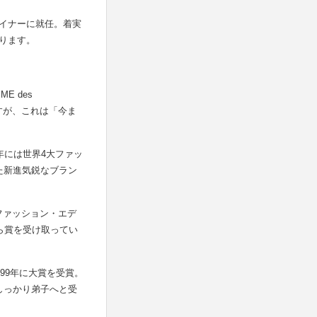
フデザイナーに就任。着実
ります。
E des
すが、これは「今ま
年には世界4大ファッ
した新進気鋭なブラン
ファッション・エデ
ら賞を受け取ってい
99年に大賞を受賞。
しっかり弟子へと受