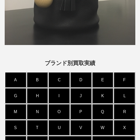
ブランド別買取実績
A
B
C
D
E
F
G
H
I
J
K
L
M
N
O
P
Q
R
S
T
U
V
W
X