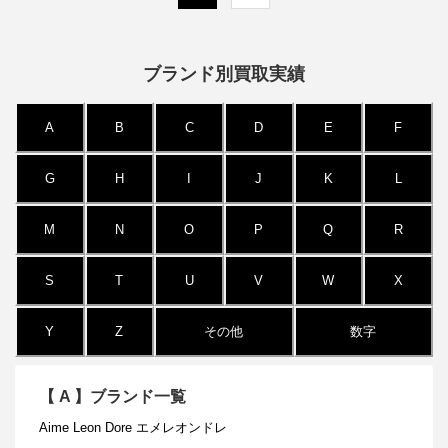
ブランド別買取実績
A
B
C
D
E
F
G
H
I
J
K
L
M
N
O
P
Q
R
S
T
U
V
W
X
Y
Z
その他
数字
【
A
】ブランド一覧
Aime Leon Dore エメレオンドレ