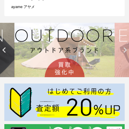
ayame アヤメ

