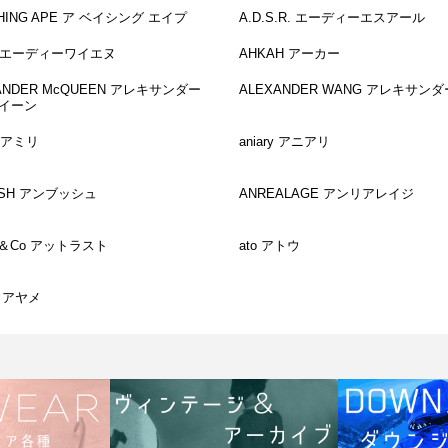
THING APE ア ベイシング エイプ
A.D.S.R. エーディーエスアール
N エーディーワイエヌ
AHKAH アーカー
ANDER McQUEEN アレキサンダー
ALEXANDER WANG アレキサン
イーン
I アミリ
aniary アニアリ
USH アンブッシュ
ANREALAGE アンリアレイジ
st＆Co アットラスト
ato アトウ
e アヤメ