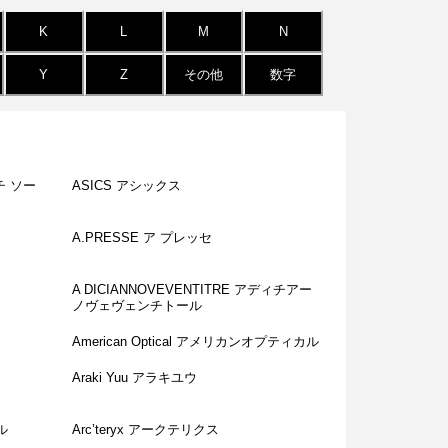
K
L
M
N
Y
Z
その他
数字
ンチ ソー
ASICS アシックス
A.PRESSE ア プレッセ
A DICIANNOVEVENTITRE アディチアー
ノヴェヴェンチトール
American Optical アメリカンオプティカル
Araki Yuu アラキユウ
ル
Arc’teryx アークテリクス