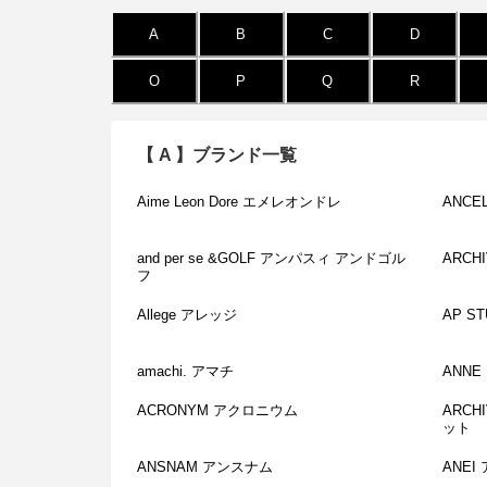
A
B
C
D
O
P
Q
R
【
A
】ブランド一覧
Aime Leon Dore エメレオンドレ
ANCE
and per se &GOLF アンパスィ アンドゴル
ARCH
フ
Allege アレッジ
AP S
amachi. アマチ
ANNE
ACRONYM アクロニウム
ARCHI
ット
ANSNAM アンスナム
ANEI