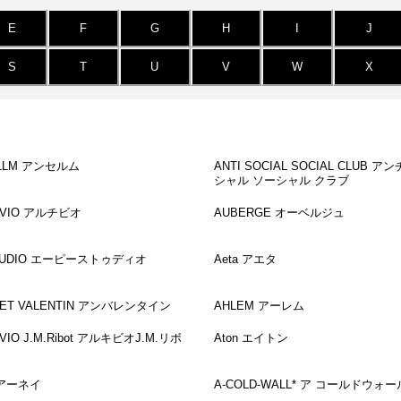
E
F
G
H
I
J
S
T
U
V
W
X
LLM アンセルム
ANTI SOCIAL SOCIAL CLUB ア
シャル ソーシャル クラブ
IVIO アルチビオ
AUBERGE オーベルジュ
TUDIO エーピーストゥディオ
Aeta アエタ
 ET VALENTIN アンバレンタイン
AHLEM アーレム
VIO J.M.Ribot アルキビオJ.M.リボ
Aton エイトン
 アーネイ
A-COLD-WALL* ア コールドウォー