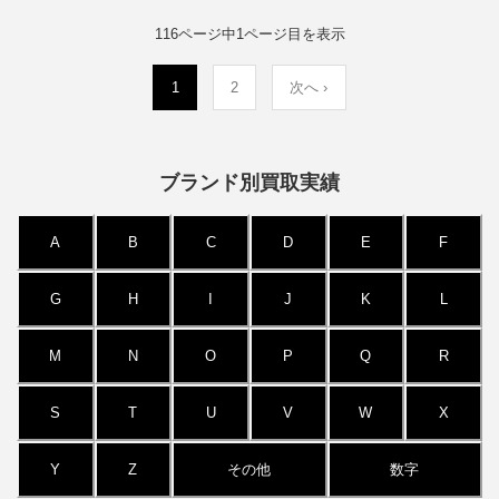
116ページ中1ページ目を表示
(current)
1
2
次へ
›
ブランド別買取実績
A
B
C
D
E
F
G
H
I
J
K
L
M
N
O
P
Q
R
S
T
U
V
W
X
Y
Z
その他
数字