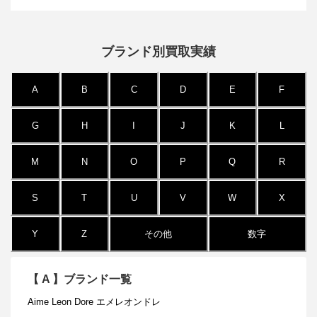
ブランド別買取実績
A
B
C
D
E
F
G
H
I
J
K
L
M
N
O
P
Q
R
S
T
U
V
W
X
Y
Z
その他
数字
【
A
】ブランド一覧
Aime Leon Dore エメレオンドレ