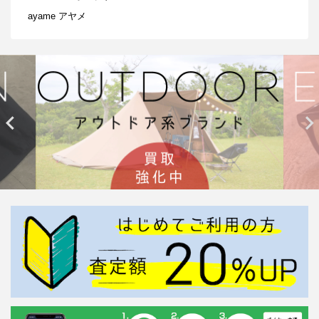
ayame アヤメ

