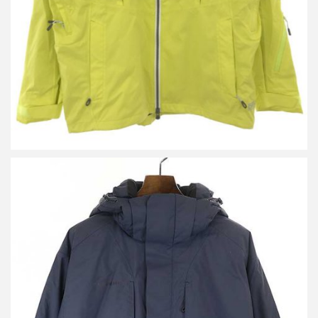
マムート Floeberg HS Thermo Hooded Jacket 1010-29140 ダウン