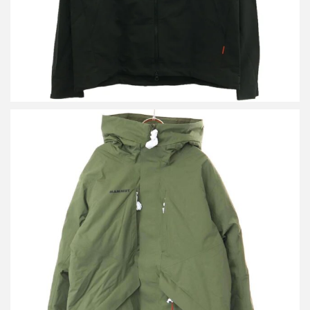
マムート Floeberg HS Thermo Hooded Coat AF Men フローバーグ
ハードシェル サーモ フーデット ダウンコート
買取金額14,400円
詳しく見る