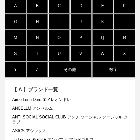
A
B
C
D
E
F
G
H
I
J
K
L
M
N
O
P
Q
R
S
T
U
V
W
X
Y
Z
その他
数字
【
A
】ブランド一覧
Aime Leon Dore エメレオンドレ
ANCELLM アンセルム
ANTI SOCIAL SOCIAL CLUB アンチ ソーシャル ソーシャル ク
ラブ
ASICS アシックス
and per se &GOLF アンパスィ アンドゴルフ