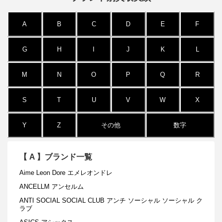
A
B
C
D
E
F
G
H
I
J
K
L
M
N
O
P
Q
R
S
T
U
V
W
X
Y
Z
その他
数字
【
A
】ブランド一覧
Aime Leon Dore エメレオンドレ
ANCELLM アンセルム
ANTI SOCIAL SOCIAL CLUB アンチ ソーシャル ソーシャル ク
ラブ