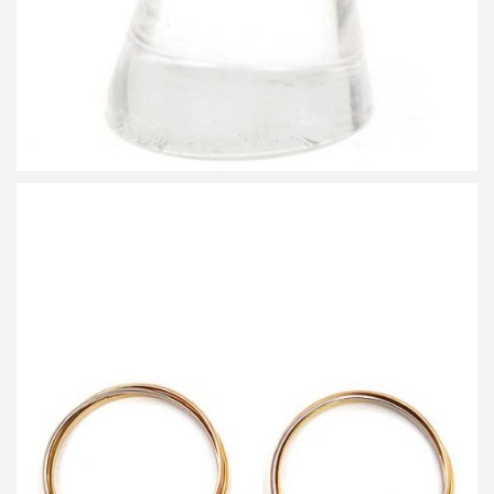
カルティエ K18YG K18WG K18PG トリニティ フープピアスセッ
ト